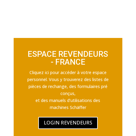
ESPACE REVENDEURS
- FRANCE
Cliquez ici pour accéder à votre espace
personnel. Vous y trouverez des listes de
pièces de rechange, des formulaires pré
conçus,
et des manuels d’utilisations des
machines Schäffer
LOGIN REVENDEURS